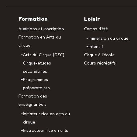
Formation
Loisir
Auditions et inscription
Camps d’été
Formation en Arts du
Immersion au cirque
cirque
Intensif
Arts du Cirque (DEC)
Cirque à l’école
Cirque-études
Cours récréatifs
secondaires
Programmes
préparatoires
Formation des
enseignant·e·s
Initiateur·rice en arts du
cirque
Instructeur·rice en arts