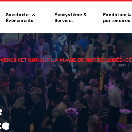
Spectacles &
Écosystème &
Fondation &
Événements
Services
partenaires
S MERCI! RETOUR SUR LA MAGIE DE NOTRE SOIRÉE-B
e
ce