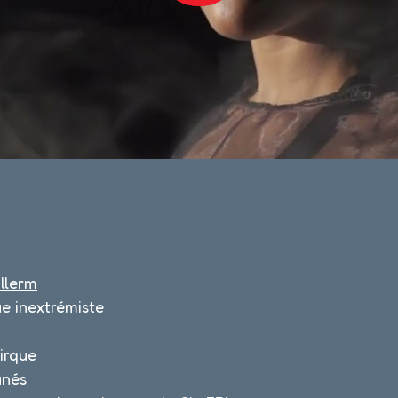
illerm
ue inextrémiste
irque
unés