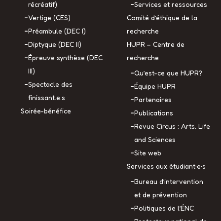
récréatif)
Services et ressources
Vertige (CES)
Comité d’éthique de la
Préambule (DEC I)
recherche
Diptyque (DEC II)
HUPR – Centre de
Épreuve synthèse (DEC
recherche
III)
Qu’est-ce que HUPR?
Spectacle des
Équipe HUPR
finissant.e.s
Partenaires
Soirée-bénéfice
Publications
Revue Circus : Arts, Life
and Sciences
Site web
Services aux étudiant·e·s
Bureau d’intervention
et de prévention
Politiques de l’ÉNC