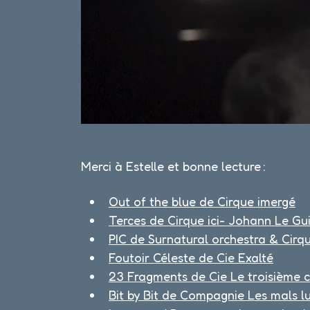
Merci à Estelle et bonne lecture :
Out of the blue de Cirque imergé
Terces de Cirque ici- Johann Le Gu
PIC de Surnatural orchestra & Cirq
Foutoir Céleste de Cie Exalté
23 Fragments de Cie Le troisième c
Bit by Bit de Compagnie Les mals l