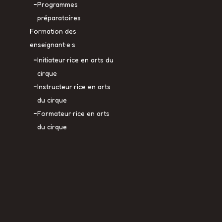
Programmes
préparatoires
Formation des
enseignant·e·s
Initiateur·rice en arts du
cirque
Instructeur·rice en arts
du cirque
Formateur·rice en arts
du cirque